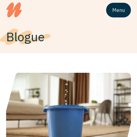
Menu
Logo du siteUnivesta Assurances
Blogue