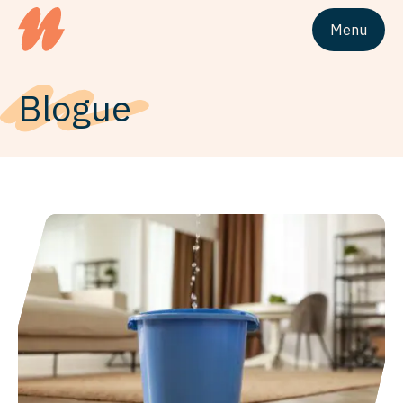
Menu
Logo du siteUnivesta Assurances
Blogue