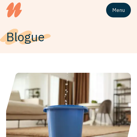
Menu
Logo du siteUnivesta Assurances
Blogue