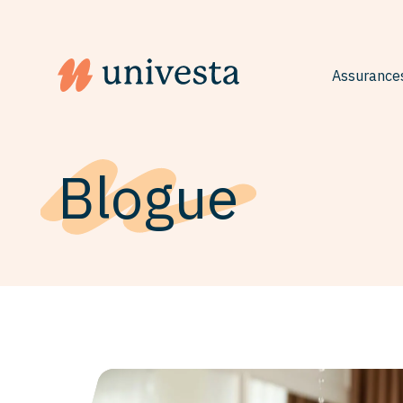
Assurances
Logo du siteUnivesta Assurances
Blogue