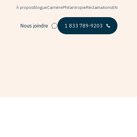
À propos
Blogue
Carrière
Philantropie
Réclamations
EN
Nous joindre
1 833 789-9203