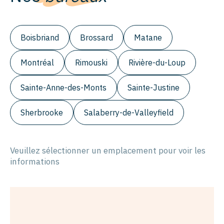
Boisbriand
Brossard
Matane
Montréal
Rimouski
Rivière-du-Loup
Sainte-Anne-des-Monts
Sainte-Justine
Sherbrooke
Salaberry-de-Valleyfield
Veuillez sélectionner un emplacement pour voir les
informations