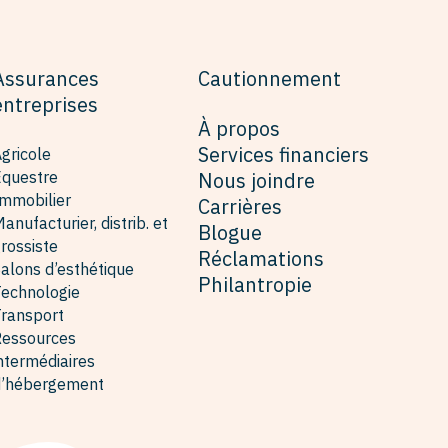
Assurances
Cautionnement
entreprises
À propos
Services financiers
gricole
Équestre
Nous joindre
mmobilier
Carrières
anufacturier, distrib. et
Blogue
rossiste
Réclamations
alons d’esthétique
Philantropie
echnologie
ransport
Ressources
ntermédiaires
d’hébergement