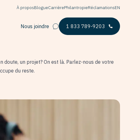
À propos
Blogue
Carrière
Philantropie
Réclamations
EN
Nous joindre
1 833 789-9203
n doute, un projet? On est là. Parlez-nous de votre
occupe du reste.