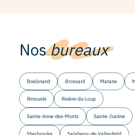
Nos
bureaux
Boisbriand
Brossard
Matane
M
Rimouski
Rivière-du-Loup
Sainte-Anne-des-Monts
Sainte-Justine
Sherbrooke
Salaberry-de-Valleyfield