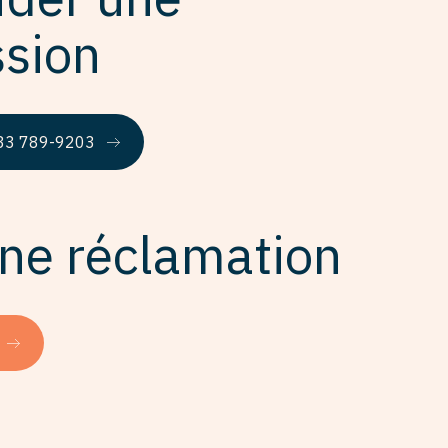
sion
833 789-9203
une réclamation