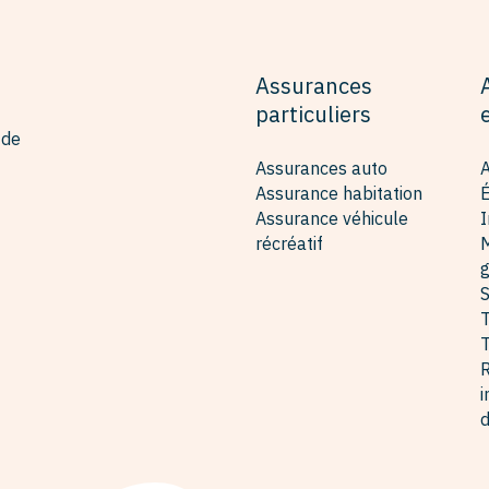
Assurances
particuliers
 de
Assurances auto
A
Assurance habitation
Assurance véhicule
I
récréatif
M
g
S
T
T
i